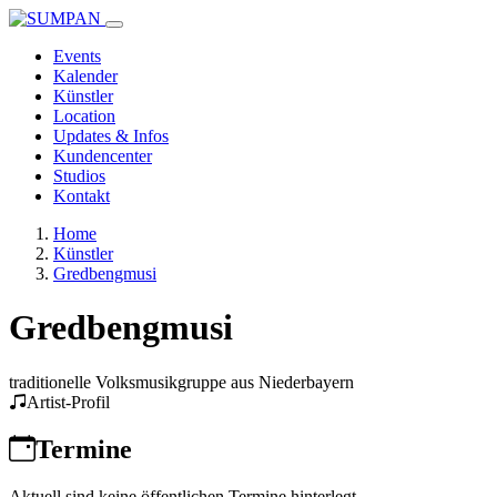
Events
Kalender
Künstler
Location
Updates & Infos
Kundencenter
Studios
Kontakt
Home
Künstler
Gredbengmusi
Gredbengmusi
traditionelle Volksmusikgruppe aus Niederbayern
Artist-Profil
Termine
Aktuell sind keine öffentlichen Termine hinterlegt.