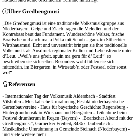
Über Gredbengmusi
„Die Gredbengmusi ist eine traditionelle Volksmusikgruppe aus
Niederbayern. Geige und Ziach tragen die Melodien und der
Kontrabass baut das Fundament. Wunderschöne Walzer, frische
Boarische und auch mal a Polka mit Schub – ganz im Stil echter
Wirtshausmusi. Echt und unverstärkt bringen sie ihre traditionelle
Volksmusik als Ausdruck regionaler Kultur und Lebensfreude unter
d’Leut. „Weil’s uns gfreit, spuin ma gern für d‘ Leit!“, so
beschreiben sie sich selber. Besonders wohl fühlen sie sich
mittendrin, im Biergarten, in Wirtsstub’n oder Festsaal oder sonst
wo!“
Referenzen
- Internationaler Tag der Volksmusik Aldersbach - Stadtfest
Vilshofen - Musikalische Umrahmung Festakt niederbayerische
Gartenbauvereine - Haus für bayerische Geschichte Regensburg -
Hintergrundmusik in Wirtshaus und Biergarten - Teilnahme beim
Festival drumherum in Regen (Bayern) - „Boarischer Abend mit der
Gredbengmusi“, Garnecker Freiheit, 84367 Taubenbach -
Musikalische Umrahmung in Gemeinde Steinach (Niederbayern) -
und viele weitere mehr